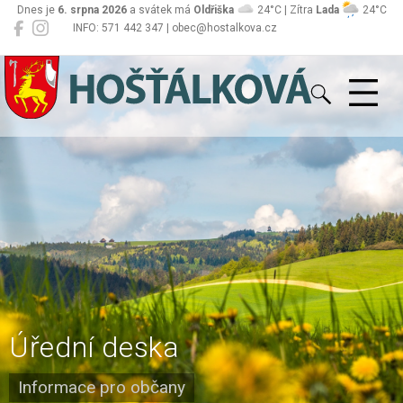
Dnes je
6. srpna 2026
a svátek má
Oldřiška
24°C | Zítra
Lada
24°C
INFO: 571 442 347 | obec@hostalkova.cz
Hošťálková
Úřední deska
Informace pro občany