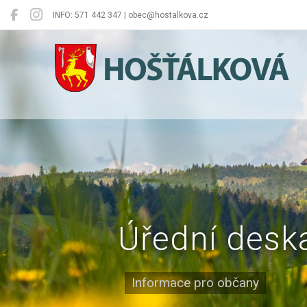
INFO: 571 442 347 | obec@hostalkova.cz
Hošťálková
Úřední desk
Informace pro občany