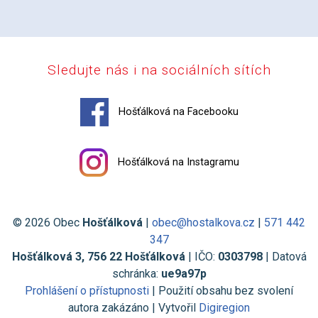
Sledujte nás i na sociálních sítích
Hošťálková na Facebooku
Hošťálková na Instagramu
© 2026 Obec
Hošťálková
|
obec@hostalkova.cz
|
571 442
347
Hošťálková 3, 756 22 Hošťálková
| IČO:
0303798
| Datová
schránka:
ue9a97p
Prohlášení o přístupnosti
| Použití obsahu bez svolení
autora zakázáno | Vytvořil
Digiregion