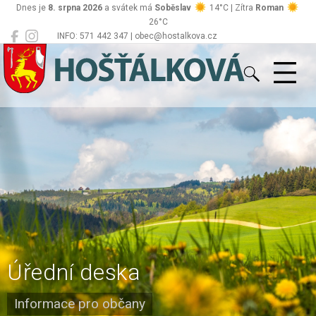
Dnes je
8. srpna 2026
a svátek má
Soběslav
14°C | Zítra
Roman
26°C
INFO: 571 442 347 | obec@hostalkova.cz
Hošťálková
Úřední deska
Informace pro občany