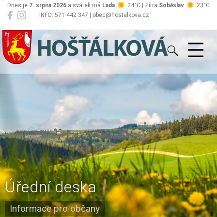
Dnes je
7. srpna 2026
a svátek má
Lada
24°C | Zítra
Soběslav
23°C
INFO: 571 442 347 | obec@hostalkova.cz
Hošťálková
Úřední deska
Informace pro občany