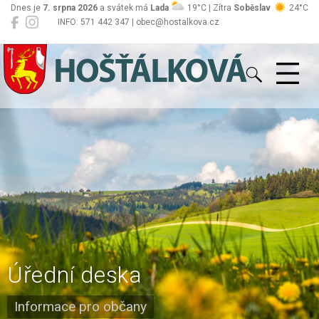
Dnes je
7. srpna 2026
a svátek má
Lada
19°C | Zítra
Soběslav
24°C
INFO: 571 442 347 | obec@hostalkova.cz
Hošťálková
Úřední deska
Informace pro občany