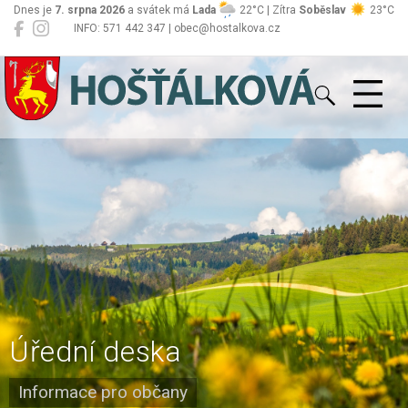
Dnes je
7. srpna 2026
a svátek má
Lada
22°C | Zítra
Soběslav
23°C
INFO: 571 442 347 | obec@hostalkova.cz
Hošťálková
Úřední deska
Informace pro občany