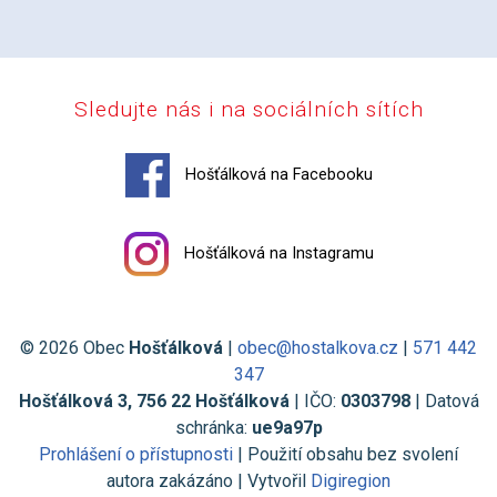
Sledujte nás i na sociálních sítích
Hošťálková na Facebooku
Hošťálková na Instagramu
© 2026 Obec
Hošťálková
|
obec@hostalkova.cz
|
571 442
347
Hošťálková 3, 756 22 Hošťálková
| IČO:
0303798
| Datová
schránka:
ue9a97p
Prohlášení o přístupnosti
| Použití obsahu bez svolení
autora zakázáno | Vytvořil
Digiregion