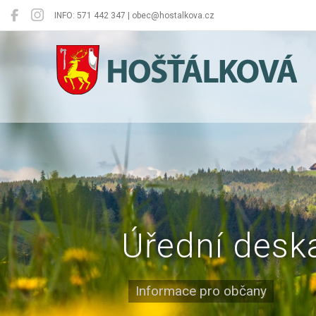
INFO: 571 442 347 | obec@hostalkova.cz
Hošťálková
Úřední desk
Informace pro občany