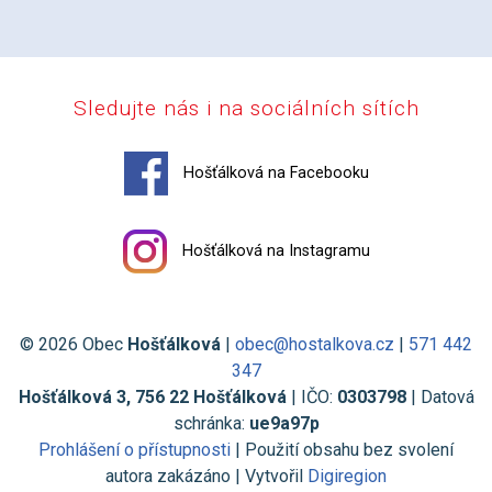
Sledujte nás i na sociálních sítích
Hošťálková na Facebooku
Hošťálková na Instagramu
© 2026 Obec
Hošťálková
|
obec@hostalkova.cz
|
571 442
347
Hošťálková 3, 756 22 Hošťálková
| IČO:
0303798
| Datová
schránka:
ue9a97p
Prohlášení o přístupnosti
| Použití obsahu bez svolení
autora zakázáno | Vytvořil
Digiregion