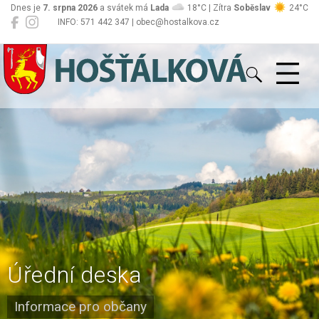
Dnes je
7. srpna 2026
a svátek má
Lada
18°C | Zítra
Soběslav
24°C
INFO: 571 442 347 | obec@hostalkova.cz
Hošťálková
Úřední deska
Informace pro občany