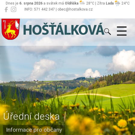
Dnes je
6. srpna 2026
a svátek má
Oldřiška
28°C | Zítra
Lada
24°C
INFO: 571 442 347 | obec@hostalkova.cz
Hošťálková
Úřední deska
Informace pro občany