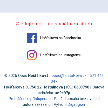
Sledujte nás i na sociálních sítích
Hošťálková na Facebooku
Hošťálková na Instagramu
© 2026 Obec
Hošťálková
|
obec@hostalkova.cz
|
571 442
347
Hošťálková 3, 756 22 Hošťálková
| IČO:
0303798
| Datová
schránka:
ue9a97p
Prohlášení o přístupnosti
| Použití obsahu bez svolení
autora zakázáno | Vytvořil
Digiregion