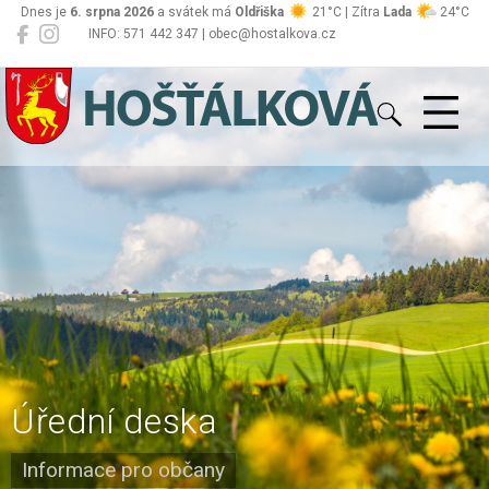
Dnes je
6. srpna 2026
a svátek má
Oldřiška
21°C | Zítra
Lada
24°C
INFO: 571 442 347 | obec@hostalkova.cz
Hošťálková
Úřední deska
Informace pro občany