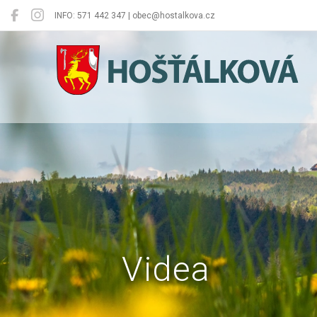
INFO: 571 442 347 | obec@hostalkova.cz
Hošťálková
Videa