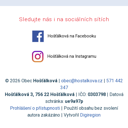
Sledujte nás i na sociálních sítích
Hošťálková na Facebooku
Hošťálková na Instagramu
© 2026 Obec
Hošťálková
|
obec@hostalkova.cz
|
571 442
347
Hošťálková 3, 756 22 Hošťálková
| IČO:
0303798
| Datová
schránka:
ue9a97p
Prohlášení o přístupnosti
| Použití obsahu bez svolení
autora zakázáno | Vytvořil
Digiregion