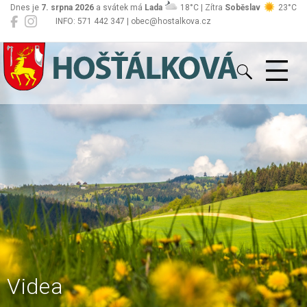
Dnes je
7. srpna 2026
a svátek má
Lada
18°C | Zítra
Soběslav
23°C
INFO: 571 442 347 | obec@hostalkova.cz
Hošťálková
Videa