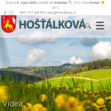
Dnes je
8. srpna 2026
a svátek má
Soběslav
15°C | Zítra
Roman
26°C
INFO: 571 442 347 | obec@hostalkova.cz
Hošťálková
Videa