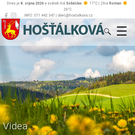
Dnes je
8. srpna 2026
a svátek má
Soběslav
17°C | Zítra
Roman
26°C
INFO: 571 442 347 | obec@hostalkova.cz
Hošťálková
Videa