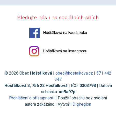
Sledujte nás i na sociálních sítích
Hošťálková na Facebooku
Hošťálková na Instagramu
© 2026 Obec
Hošťálková
|
obec@hostalkova.cz
|
571 442
347
Hošťálková 3, 756 22 Hošťálková
| IČO:
0303798
| Datová
schránka:
ue9a97p
Prohlášení o přístupnosti
| Použití obsahu bez svolení
autora zakázáno | Vytvořil
Digiregion