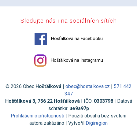
Sledujte nás i na sociálních sítích
Hošťálková na Facebooku
Hošťálková na Instagramu
© 2026 Obec
Hošťálková
|
obec@hostalkova.cz
|
571 442
347
Hošťálková 3, 756 22 Hošťálková
| IČO:
0303798
| Datová
schránka:
ue9a97p
Prohlášení o přístupnosti
| Použití obsahu bez svolení
autora zakázáno | Vytvořil
Digiregion