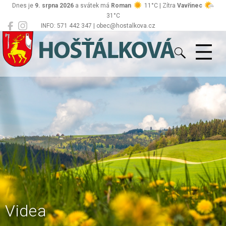
Dnes je
9. srpna 2026
a svátek má
Roman
11°C | Zítra
Vavřinec
31°C
INFO: 571 442 347 | obec@hostalkova.cz
Hošťálková
Videa