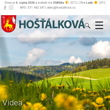
Dnes je
6. srpna 2026
a svátek má
Oldřiška
32°C | Zítra
Lada
24°C
INFO: 571 442 347 | obec@hostalkova.cz
Hošťálková
Videa