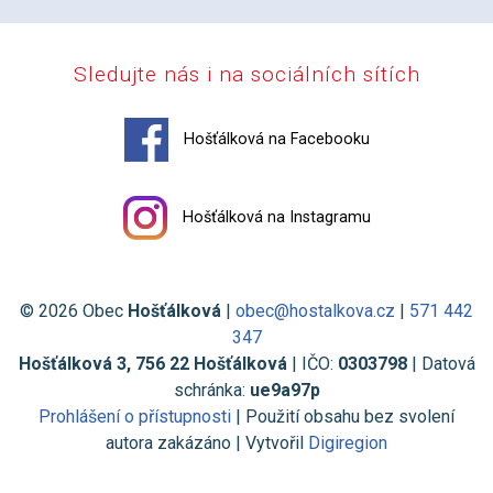
Sledujte nás i na sociálních sítích
Hošťálková na Facebooku
Hošťálková na Instagramu
© 2026 Obec
Hošťálková
|
obec@hostalkova.cz
|
571 442
347
Hošťálková 3, 756 22 Hošťálková
| IČO:
0303798
| Datová
schránka:
ue9a97p
Prohlášení o přístupnosti
| Použití obsahu bez svolení
autora zakázáno | Vytvořil
Digiregion