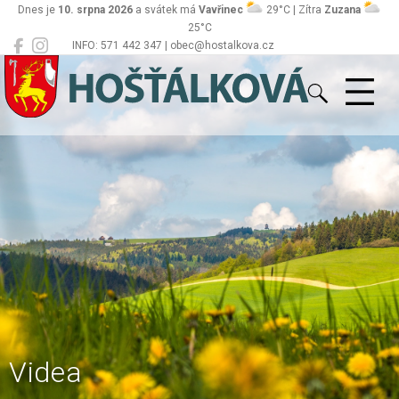
Dnes je
10. srpna 2026
a svátek má
Vavřinec
29°C | Zítra
Zuzana
25°C
INFO: 571 442 347 | obec@hostalkova.cz
Hošťálková
Videa