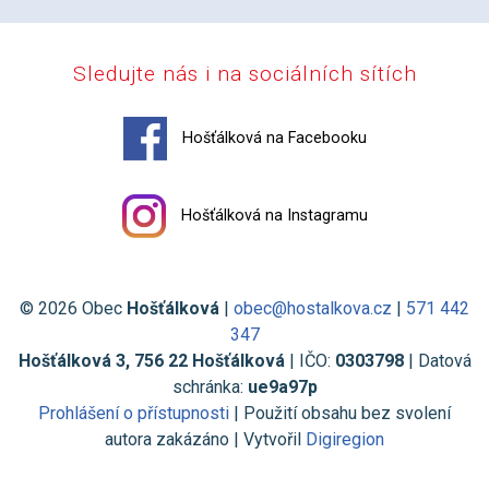
Sledujte nás i na sociálních sítích
Hošťálková na Facebooku
Hošťálková na Instagramu
© 2026 Obec
Hošťálková
|
obec@hostalkova.cz
|
571 442
347
Hošťálková 3, 756 22 Hošťálková
| IČO:
0303798
| Datová
schránka:
ue9a97p
Prohlášení o přístupnosti
| Použití obsahu bez svolení
autora zakázáno | Vytvořil
Digiregion