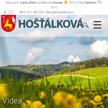
Dnes je
9. srpna 2026
a svátek má
Roman
23°C | Zítra
Vavřinec
31°C
INFO: 571 442 347 | obec@hostalkova.cz
Hošťálková
Videa