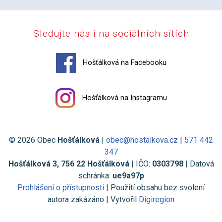
Sledujte nás i na sociálních sítích
Hošťálková na Facebooku
Hošťálková na Instagramu
© 2026 Obec
Hošťálková
|
obec@hostalkova.cz
|
571 442
347
Hošťálková 3, 756 22 Hošťálková
| IČO:
0303798
| Datová
schránka:
ue9a97p
Prohlášení o přístupnosti
| Použití obsahu bez svolení
autora zakázáno | Vytvořil
Digiregion