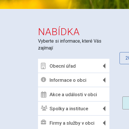
NABÍDKA
Vyberte si informace, které Vás
zajímají
2
Obecní úřad
Informace o obci
Akce a události v obci
Spolky a instituce
Firmy a služby v obci