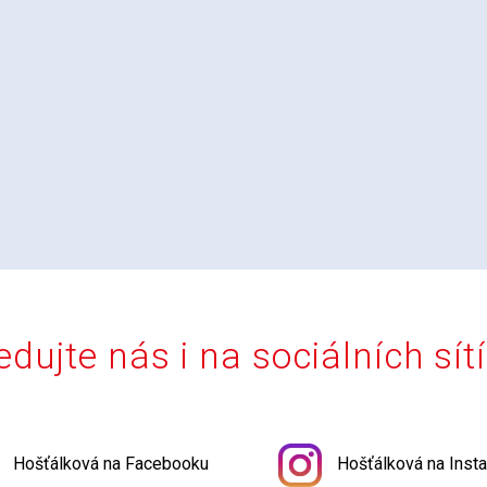
edujte nás i na sociálních sít
Hošťálková na Facebooku
Hošťálková na Inst