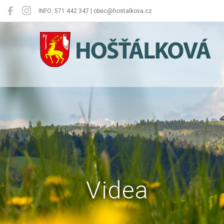
INFO: 571 442 347 | obec@hostalkova.cz
Hošťálková
Videa