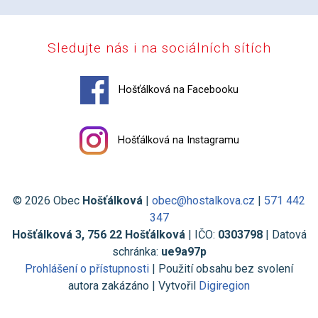
Sledujte nás i na sociálních sítích
Hošťálková na Facebooku
Hošťálková na Instagramu
© 2026 Obec
Hošťálková
|
obec@hostalkova.cz
|
571 442
347
Hošťálková 3, 756 22 Hošťálková
| IČO:
0303798
| Datová
schránka:
ue9a97p
Prohlášení o přístupnosti
| Použití obsahu bez svolení
autora zakázáno | Vytvořil
Digiregion