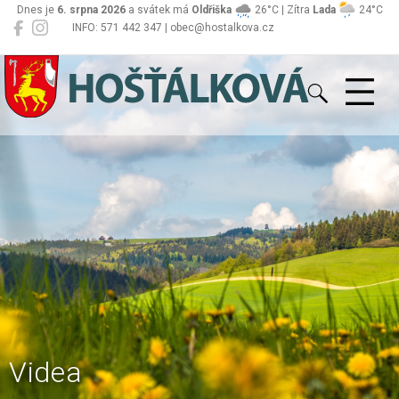
Dnes je
6. srpna 2026
a svátek má
Oldřiška
26°C | Zítra
Lada
24°C
INFO: 571 442 347 | obec@hostalkova.cz
Hošťálková
Videa