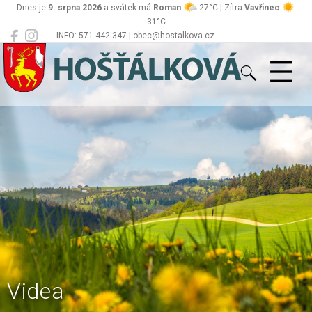
Dnes je
9. srpna 2026
a svátek má
Roman
27°C | Zítra
Vavřinec
31°C
INFO: 571 442 347 | obec@hostalkova.cz
Hošťálková
Videa