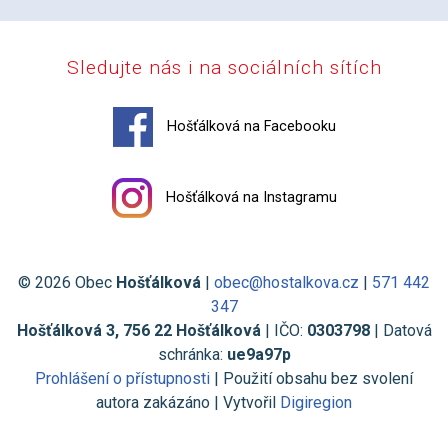
Sledujte nás i na sociálních sítích
Hošťálková na Facebooku
Hošťálková na Instagramu
© 2026 Obec
Hošťálková
|
obec@hostalkova.cz
|
571 442
347
Hošťálková 3, 756 22 Hošťálková
| IČO:
0303798
| Datová
schránka:
ue9a97p
Prohlášení o přístupnosti
| Použití obsahu bez svolení
autora zakázáno | Vytvořil
Digiregion