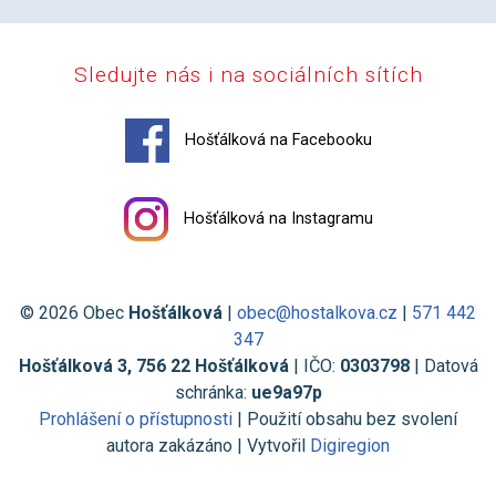
Sledujte nás i na sociálních sítích
Hošťálková na Facebooku
Hošťálková na Instagramu
© 2026 Obec
Hošťálková
|
obec@hostalkova.cz
|
571 442
347
Hošťálková 3, 756 22 Hošťálková
| IČO:
0303798
| Datová
schránka:
ue9a97p
Prohlášení o přístupnosti
| Použití obsahu bez svolení
autora zakázáno | Vytvořil
Digiregion