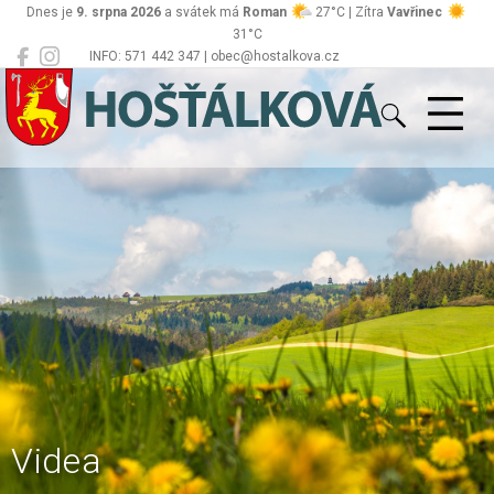
Dnes je
9. srpna 2026
a svátek má
Roman
27°C | Zítra
Vavřinec
31°C
INFO: 571 442 347 | obec@hostalkova.cz
Hošťálková
Videa