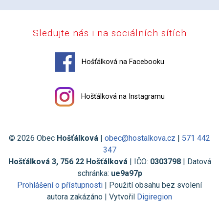
Sledujte nás i na sociálních sítích
Hošťálková na Facebooku
Hošťálková na Instagramu
© 2026 Obec
Hošťálková
|
obec@hostalkova.cz
|
571 442
347
Hošťálková 3, 756 22 Hošťálková
| IČO:
0303798
| Datová
schránka:
ue9a97p
Prohlášení o přístupnosti
| Použití obsahu bez svolení
autora zakázáno | Vytvořil
Digiregion