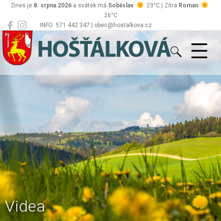
Dnes je
8. srpna 2026
a svátek má
Soběslav
23°C | Zítra
Roman
26°C
INFO: 571 442 347 | obec@hostalkova.cz
Hošťálková
Videa