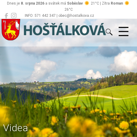
Dnes je
8. srpna 2026
a svátek má
Soběslav
21°C | Zítra
Roman
26°C
INFO: 571 442 347 | obec@hostalkova.cz
Hošťálková
Videa