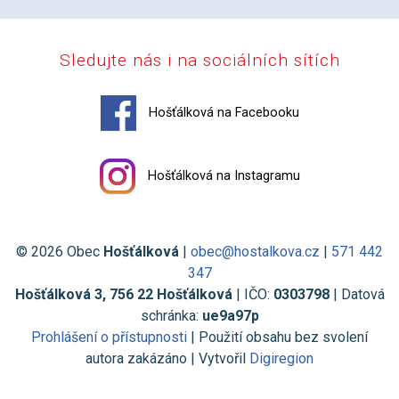
Sledujte nás i na sociálních sítích
Hošťálková na Facebooku
Hošťálková na Instagramu
© 2026 Obec
Hošťálková
|
obec@hostalkova.cz
|
571 442
347
Hošťálková 3, 756 22 Hošťálková
| IČO:
0303798
| Datová
schránka:
ue9a97p
Prohlášení o přístupnosti
| Použití obsahu bez svolení
autora zakázáno | Vytvořil
Digiregion