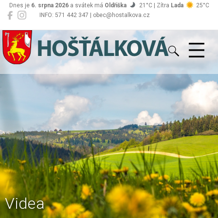
Dnes je
6. srpna 2026
a svátek má
Oldřiška
21°C | Zítra
Lada
25°C
INFO: 571 442 347 | obec@hostalkova.cz
Hošťálková
Videa