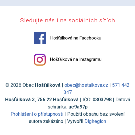
Sledujte nás i na sociálních sítích
Hošťálková na Facebooku
Hošťálková na Instagramu
© 2026 Obec
Hošťálková
|
obec@hostalkova.cz
|
571 442
347
Hošťálková 3, 756 22 Hošťálková
| IČO:
0303798
| Datová
schránka:
ue9a97p
Prohlášení o přístupnosti
| Použití obsahu bez svolení
autora zakázáno | Vytvořil
Digiregion