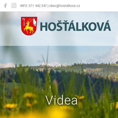
INFO: 571 442 347 | obec@hostalkova.cz
Hošťálková
Videa