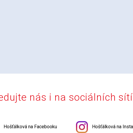
edujte nás i na sociálních sít
Hošťálková na Facebooku
Hošťálková na Inst