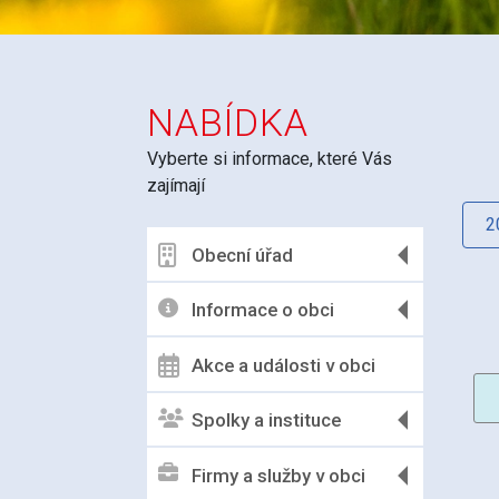
NABÍDKA
Vyberte si informace, které Vás
zajímají
2
Obecní úřad
Informace o obci
Akce a události v obci
Spolky a instituce
Firmy a služby v obci