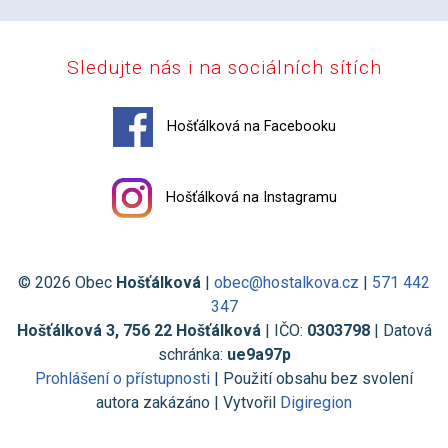
Sledujte nás i na sociálních sítích
Hošťálková na Facebooku
Hošťálková na Instagramu
© 2026 Obec
Hošťálková
|
obec@hostalkova.cz
|
571 442
347
Hošťálková 3, 756 22 Hošťálková
| IČO:
0303798
| Datová
schránka:
ue9a97p
Prohlášení o přístupnosti
| Použití obsahu bez svolení
autora zakázáno | Vytvořil
Digiregion