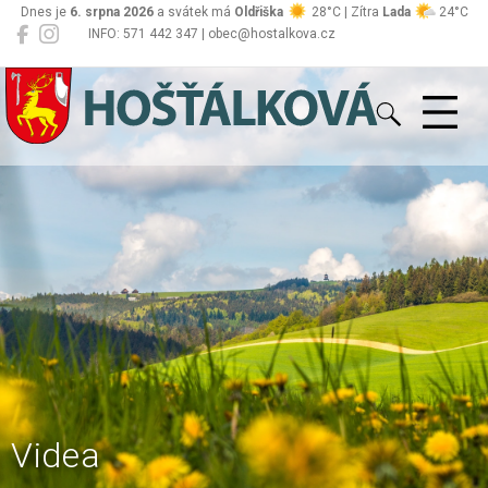
Dnes je
6. srpna 2026
a svátek má
Oldřiška
28°C | Zítra
Lada
24°C
INFO: 571 442 347 | obec@hostalkova.cz
Hošťálková
Videa