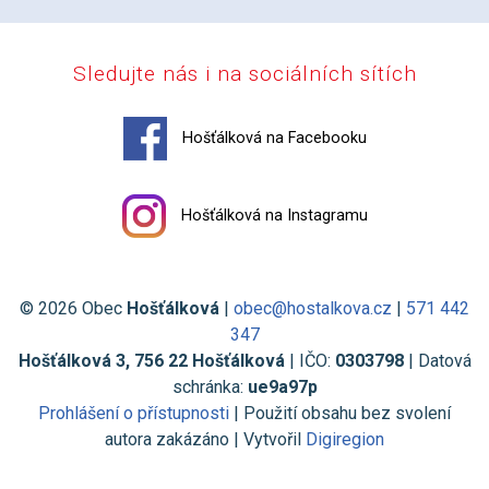
Sledujte nás i na sociálních sítích
Hošťálková na Facebooku
Hošťálková na Instagramu
© 2026 Obec
Hošťálková
|
obec@hostalkova.cz
|
571 442
347
Hošťálková 3, 756 22 Hošťálková
| IČO:
0303798
| Datová
schránka:
ue9a97p
Prohlášení o přístupnosti
| Použití obsahu bez svolení
autora zakázáno | Vytvořil
Digiregion