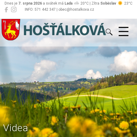
Dnes je
7. srpna 2026
a svátek má
Lada
20°C | Zítra
Soběslav
23°C
INFO: 571 442 347 | obec@hostalkova.cz
Hošťálková
Videa