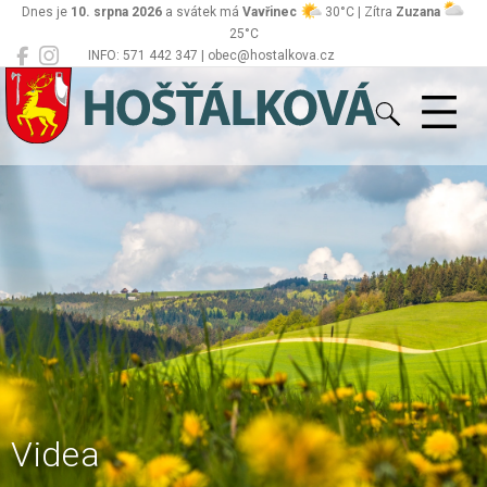
Dnes je
10. srpna 2026
a svátek má
Vavřinec
30°C | Zítra
Zuzana
25°C
INFO: 571 442 347 | obec@hostalkova.cz
Hošťálková
Videa