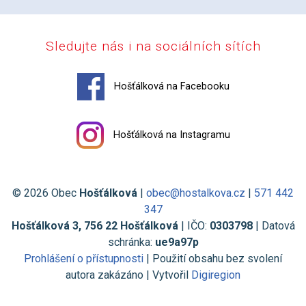
Sledujte nás i na sociálních sítích
Hošťálková na Facebooku
Hošťálková na Instagramu
© 2026 Obec
Hošťálková
|
obec@hostalkova.cz
|
571 442
347
Hošťálková 3, 756 22 Hošťálková
| IČO:
0303798
| Datová
schránka:
ue9a97p
Prohlášení o přístupnosti
| Použití obsahu bez svolení
autora zakázáno | Vytvořil
Digiregion