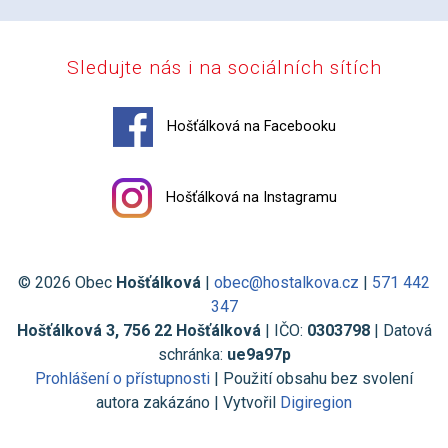
Sledujte nás i na sociálních sítích
Hošťálková na Facebooku
Hošťálková na Instagramu
© 2026 Obec
Hošťálková
|
obec@hostalkova.cz
|
571 442
347
Hošťálková 3, 756 22 Hošťálková
| IČO:
0303798
| Datová
schránka:
ue9a97p
Prohlášení o přístupnosti
| Použití obsahu bez svolení
autora zakázáno | Vytvořil
Digiregion