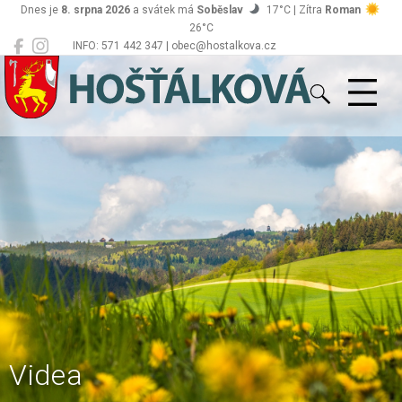
Dnes je
8. srpna 2026
a svátek má
Soběslav
17°C | Zítra
Roman
26°C
INFO: 571 442 347 | obec@hostalkova.cz
Hošťálková
Videa