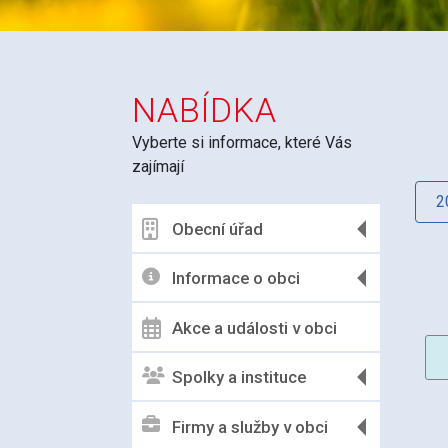
NABÍDKA
Vyberte si informace, které Vás
zajímají
2
Obecní úřad
Informace o obci
Akce a události v obci
Spolky a instituce
Firmy a služby v obci