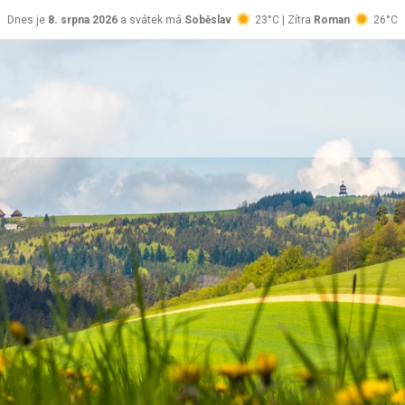
Dnes je
8. srpna 2026
a svátek má
Soběslav
23°C | Zítra
Roman
26°C