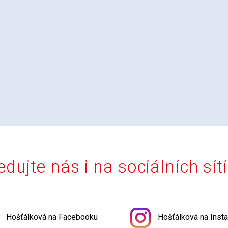
edujte nás i na sociálních sít
Hošťálková na Facebooku
Hošťálková na Inst