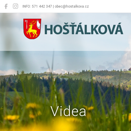
INFO: 571 442 347 | obec@hostalkova.cz
Hošťálková
Videa