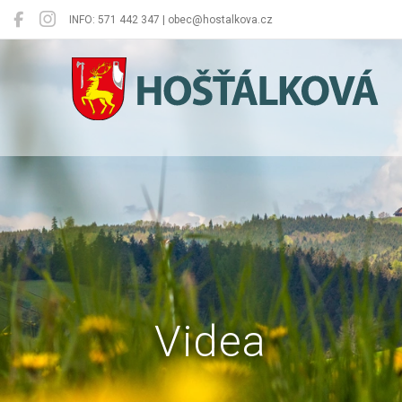
INFO: 571 442 347 | obec@hostalkova.cz
Hošťálková
Videa