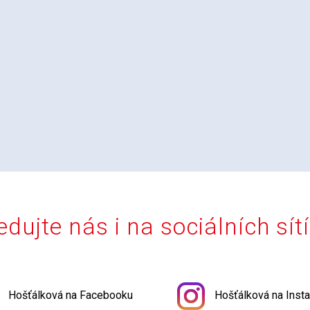
edujte nás i na sociálních sít
Hošťálková na Facebooku
Hošťálková na Inst