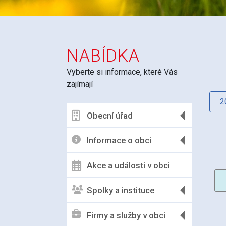
NABÍDKA
Vyberte si informace, které Vás
zajímají
2
Obecní úřad
Informace o obci
Akce a události v obci
Spolky a instituce
Firmy a služby v obci