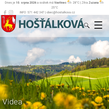
Dnes je
10. srpna 2026
a svátek má
Vavřinec
28°C | Zítra
Zuzana
25°C
INFO: 571 442 347 | obec@hostalkova.cz
Hošťálková
Videa