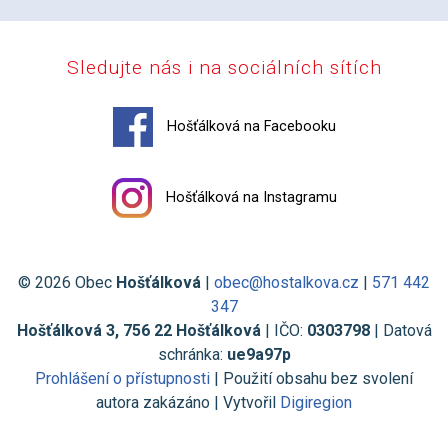
Sledujte nás i na sociálních sítích
Hošťálková na Facebooku
Hošťálková na Instagramu
© 2026 Obec
Hošťálková
|
obec@hostalkova.cz
|
571 442
347
Hošťálková 3, 756 22 Hošťálková
| IČO:
0303798
| Datová
schránka:
ue9a97p
Prohlášení o přístupnosti
| Použití obsahu bez svolení
autora zakázáno | Vytvořil
Digiregion