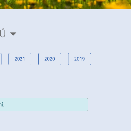
RŮ
2021
2020
2019
í.