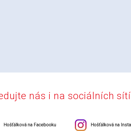
edujte nás i na sociálních sít
Hošťálková na Facebooku
Hošťálková na Inst