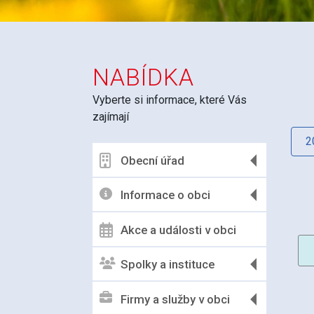
NABÍDKA
Vyberte si informace, které Vás
zajímají
2
Obecní úřad
Informace o obci
Akce a události v obci
Spolky a instituce
Firmy a služby v obci