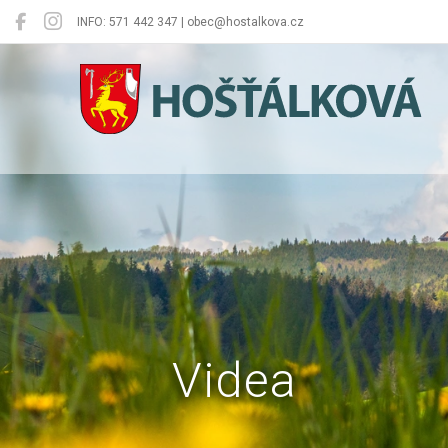
INFO: 571 442 347 | obec@hostalkova.cz
Hošťálková
Videa