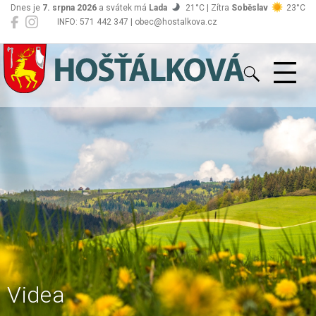
Dnes je
7. srpna 2026
a svátek má
Lada
21°C | Zítra
Soběslav
23°C
INFO: 571 442 347 | obec@hostalkova.cz
Hošťálková
Videa