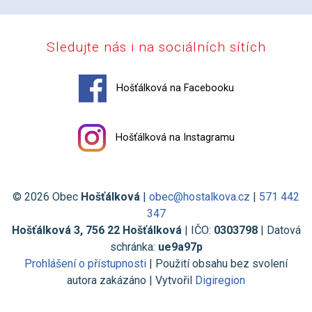
Sledujte nás i na sociálních sítích
Hošťálková na Facebooku
Hošťálková na Instagramu
© 2026 Obec
Hošťálková
|
obec@hostalkova.cz
|
571 442
347
Hošťálková 3, 756 22 Hošťálková
| IČO:
0303798
| Datová
schránka:
ue9a97p
Prohlášení o přístupnosti
| Použití obsahu bez svolení
autora zakázáno | Vytvořil
Digiregion