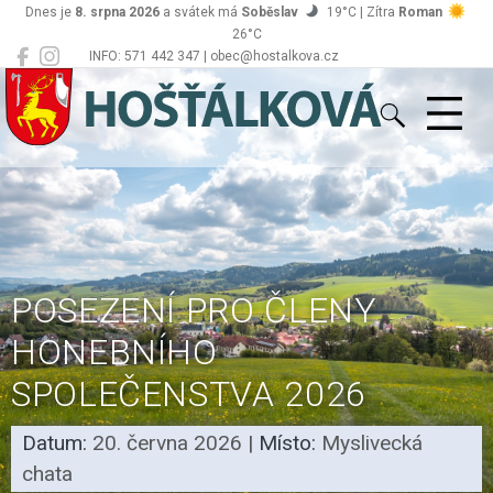
Dnes je
8. srpna 2026
a svátek má
Soběslav
19°C | Zítra
Roman
26°C
INFO: 571 442 347 | obec@hostalkova.cz
Hošťálková
POSEZENÍ PRO ČLENY
HONEBNÍHO
SPOLEČENSTVA 2026
Datum:
20. června 2026
|
Místo:
Myslivecká
chata