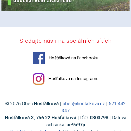
Sledujte nás i na sociálních sítích
Hošťálková na Facebooku
Hošťálková na Instagramu
© 2026 Obec
Hošťálková
|
obec@hostalkova.cz
|
571 442
347
Hošťálková 3, 756 22 Hošťálková
| IČO:
0303798
| Datová
schránka:
ue9a97p