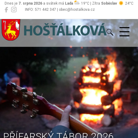
Dnes je
7. srpna 2026
a svátek má
Lada
19°C | Zítra
Soběslav
24°C
INFO: 571 442 347 | obec@hostalkova.cz
Hošťálková
PŘÍFARSKÝ TÁBOR 2026