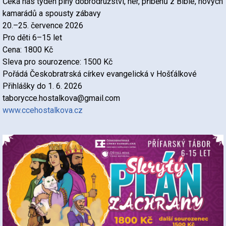
Čeká nás týden plný dobrodružství, her, příběhů z Bible, nových
kamarádů a spousty zábavy
20.–25. července 2026
Pro děti 6–15 let
Cena: 1800 Kč
Sleva pro sourozence: 1500 Kč
Pořádá Českobratrská církev evangelická v Hošťálkové
Přihlášky do 1. 6. 2026
taborycce.hostalkova@gmail.com
www.ccehostalkova.cz