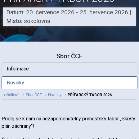
Datum:
20. července 2026 - 25. července 2026
|
Místo:
sokolovna
Sbor ČCE
Informace
Novinky
Hošťálková
Sbor ČCE
Novinky
PŘÍFARSKÝ TÁBOR 2026
Nadpis článku
Přidej se k nám na nezapomenutelný příměstský tábor „Skrytý
plán záchrany“!