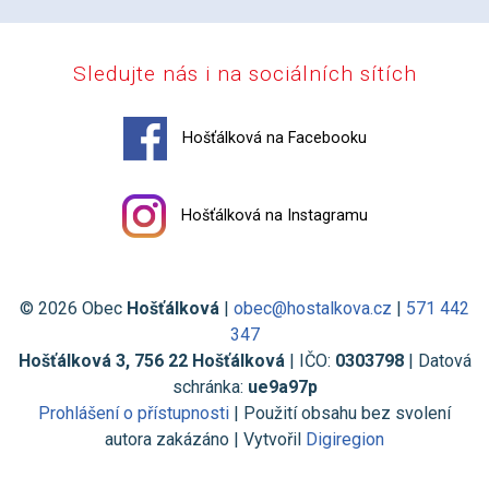
Sledujte nás i na sociálních sítích
Hošťálková na Facebooku
Hošťálková na Instagramu
© 2026 Obec
Hošťálková
|
obec@hostalkova.cz
|
571 442
347
Hošťálková 3, 756 22 Hošťálková
| IČO:
0303798
| Datová
schránka:
ue9a97p
Prohlášení o přístupnosti
| Použití obsahu bez svolení
autora zakázáno | Vytvořil
Digiregion