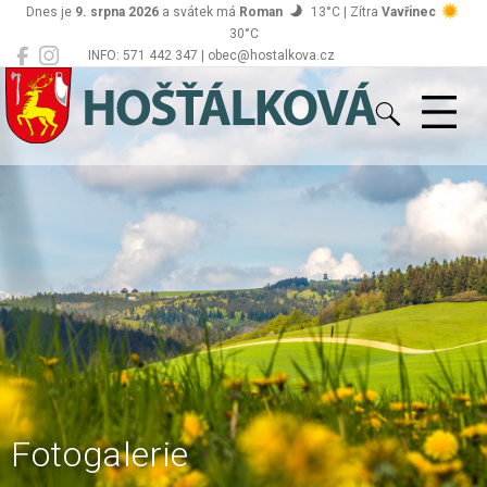
Dnes je
9. srpna 2026
a svátek má
Roman
13°C | Zítra
Vavřinec
30°C
INFO: 571 442 347 | obec@hostalkova.cz
Hošťálková
Fotogalerie