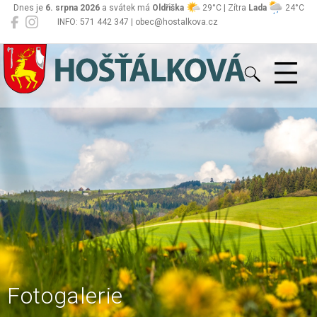
Dnes je
6. srpna 2026
a svátek má
Oldřiška
29°C | Zítra
Lada
24°C
INFO: 571 442 347 | obec@hostalkova.cz
Hošťálková
Fotogalerie