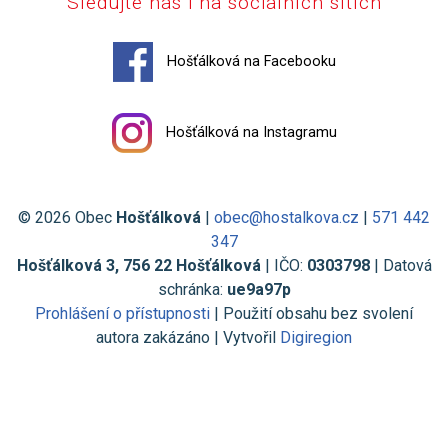
Sledujte nás i na sociálních sítích
Hošťálková na Facebooku
Hošťálková na Instagramu
© 2026 Obec
Hošťálková
|
obec@hostalkova.cz
|
571 442
347
Hošťálková 3, 756 22 Hošťálková
| IČO:
0303798
| Datová
schránka:
ue9a97p
Prohlášení o přístupnosti
| Použití obsahu bez svolení
autora zakázáno | Vytvořil
Digiregion