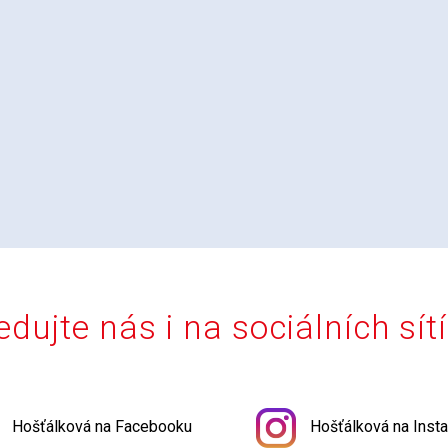
edujte nás i na sociálních sít
Hošťálková na Facebooku
Hošťálková na Inst