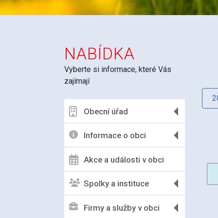
NABÍDKA
Vyberte si informace, které Vás
zajímají
2
Obecní úřad
Informace o obci
Akce a události v obci
Spolky a instituce
Firmy a služby v obci