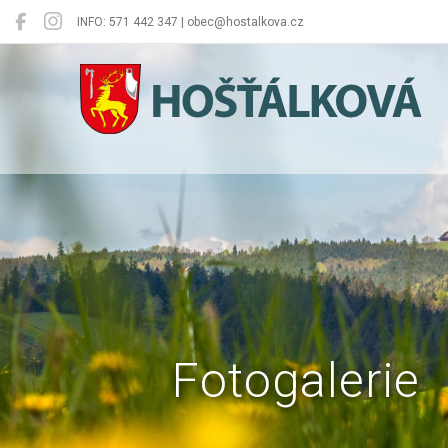
INFO: 571 442 347 | obec@hostalkova.cz
Hošťálková
Fotogalerie