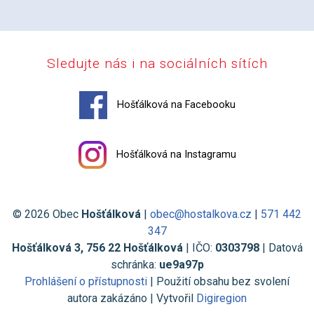
Sledujte nás i na sociálních sítích
Hošťálková na Facebooku
Hošťálková na Instagramu
© 2026 Obec
Hošťálková
|
obec@hostalkova.cz
|
571 442
347
Hošťálková 3, 756 22 Hošťálková
| IČO:
0303798
| Datová
schránka:
ue9a97p
Prohlášení o přístupnosti
| Použití obsahu bez svolení
autora zakázáno | Vytvořil
Digiregion