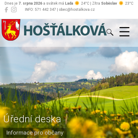
Dnes je
7. srpna 2026
a svátek má
Lada
24°C | Zítra
Soběslav
23°C
INFO: 571 442 347 | obec@hostalkova.cz
Hošťálková
Úřední deska
Informace pro občany