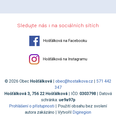
Sledujte nás i na sociálních sítích
Hošťálková na Facebooku
Hošťálková na Instagramu
© 2026 Obec
Hošťálková
|
obec@hostalkova.cz
|
571 442
347
Hošťálková 3, 756 22 Hošťálková
| IČO:
0303798
| Datová
schránka:
ue9a97p
Prohlášení o přístupnosti
| Použití obsahu bez svolení
autora zakázáno | Vytvořil
Digiregion