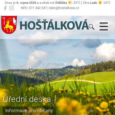
Dnes je
6. srpna 2026
a svátek má
Oldřiška
29°C | Zítra
Lada
24°C
INFO: 571 442 347 | obec@hostalkova.cz
Hošťálková
Úřední deska
Informace pro občany