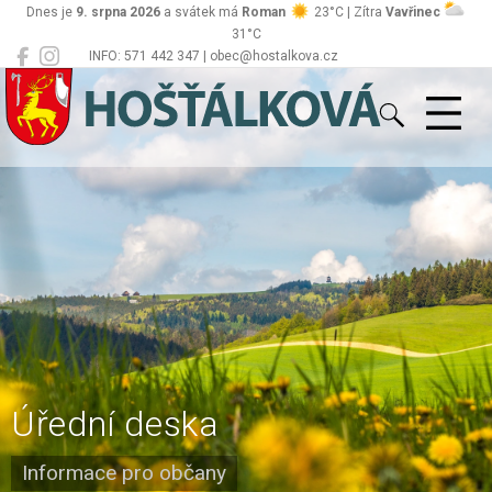
Dnes je
9. srpna 2026
a svátek má
Roman
23°C | Zítra
Vavřinec
31°C
INFO: 571 442 347 | obec@hostalkova.cz
Hošťálková
Úřední deska
Informace pro občany