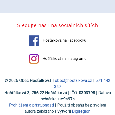
Sledujte nás i na sociálních sítích
Hošťálková na Facebooku
Hošťálková na Instagramu
© 2026 Obec
Hošťálková
|
obec@hostalkova.cz
|
571 442
347
Hošťálková 3, 756 22 Hošťálková
| IČO:
0303798
| Datová
schránka:
ue9a97p
Prohlášení o přístupnosti
| Použití obsahu bez svolení
autora zakázáno | Vytvořil
Digiregion