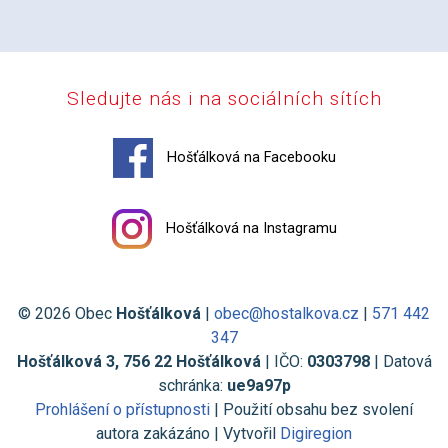
Sledujte nás i na sociálních sítích
Hošťálková na Facebooku
Hošťálková na Instagramu
© 2026 Obec
Hošťálková
|
obec@hostalkova.cz
|
571 442
347
Hošťálková 3, 756 22 Hošťálková
| IČO:
0303798
| Datová
schránka:
ue9a97p
Prohlášení o přístupnosti
| Použití obsahu bez svolení
autora zakázáno | Vytvořil
Digiregion