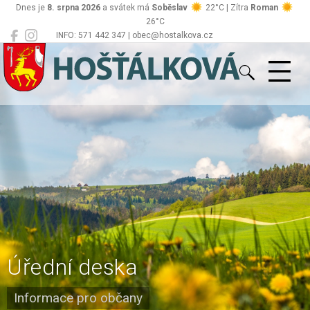
Dnes je
8. srpna 2026
a svátek má
Soběslav
22°C | Zítra
Roman
26°C
INFO: 571 442 347 | obec@hostalkova.cz
Hošťálková
Úřední deska
Informace pro občany