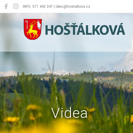
INFO: 571 442 347 | obec@hostalkova.cz
Hošťálková
Videa