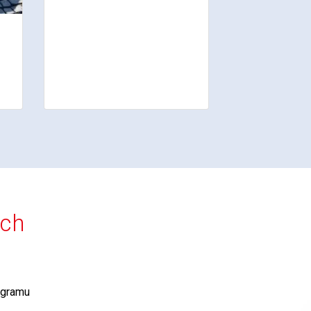
ích
agramu