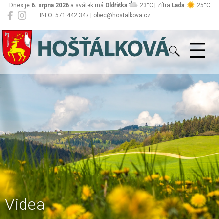
Dnes je
6. srpna 2026
a svátek má
Oldřiška
23°C | Zítra
Lada
25°C
INFO: 571 442 347 | obec@hostalkova.cz
Hošťálková
Videa