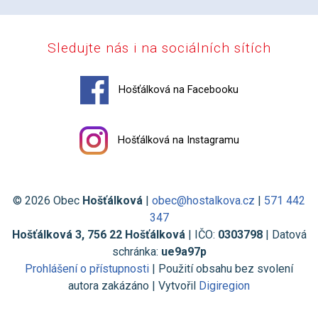
Sledujte nás i na sociálních sítích
Hošťálková na Facebooku
Hošťálková na Instagramu
© 2026 Obec
Hošťálková
|
obec@hostalkova.cz
|
571 442
347
Hošťálková 3, 756 22 Hošťálková
| IČO:
0303798
| Datová
schránka:
ue9a97p
Prohlášení o přístupnosti
| Použití obsahu bez svolení
autora zakázáno | Vytvořil
Digiregion