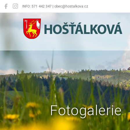
INFO: 571 442 347 | obec@hostalkova.cz
Hošťálková
Fotogalerie