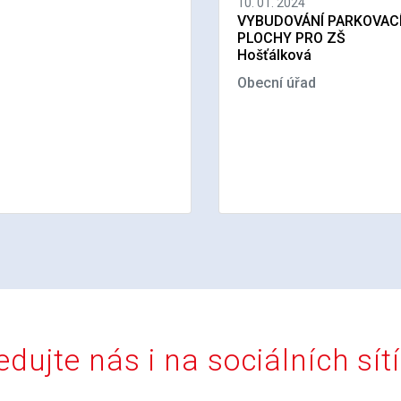
10. 01. 2024
VYBUDOVÁNÍ PARKOVAC
PLOCHY PRO ZŠ
Hošťálková
Obecní úřad
edujte nás i na sociálních sít