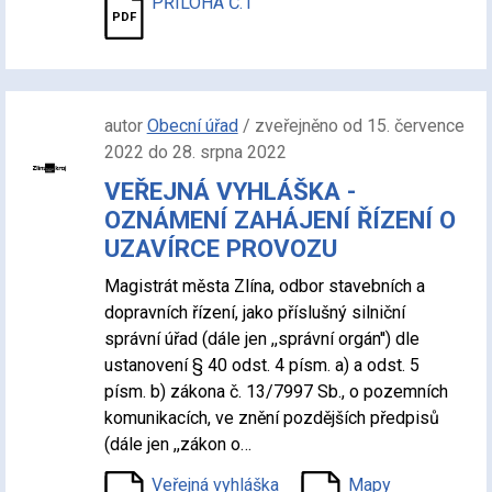
PŘÍLOHA Č.1
autor
Obecní úřad
/ zveřejněno od 15. července
2022 do 28. srpna 2022
VEŘEJNÁ VYHLÁŠKA -
OZNÁMENÍ ZAHÁJENÍ ŘÍZENÍ O
UZAVÍRCE PROVOZU
Magistrát města Zlína, odbor stavebních a
dopravních řízení, jako příslušný silniční
správní úřad (dále jen ,,správní orgán'') dle
ustanovení § 40 odst. 4 písm. a) a odst. 5
písm. b) zákona č. 13/7997 Sb., o pozemních
komunikacích, ve znění pozdějších předpisů
(dále jen ,,zákon o…
Veřejná vyhláška
Mapy