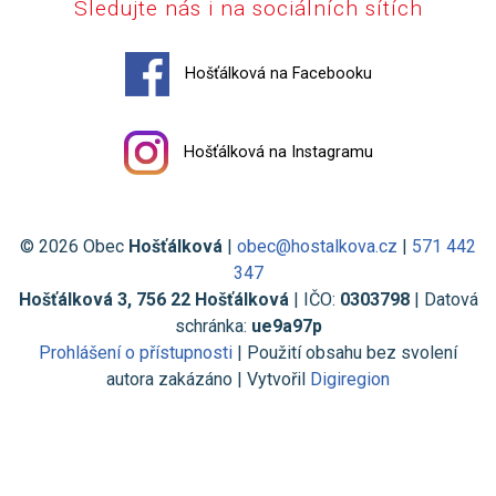
Sledujte nás i na sociálních sítích
Hošťálková na Facebooku
Hošťálková na Instagramu
© 2026 Obec
Hošťálková
|
obec@hostalkova.cz
|
571 442
347
Hošťálková 3, 756 22 Hošťálková
| IČO:
0303798
| Datová
schránka:
ue9a97p
Prohlášení o přístupnosti
| Použití obsahu bez svolení
autora zakázáno | Vytvořil
Digiregion