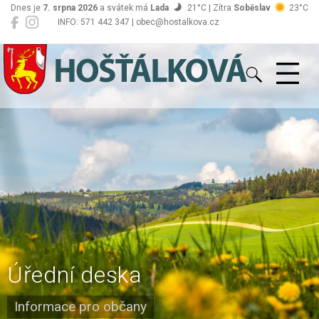
Dnes je
7. srpna 2026
a svátek má
Lada
21°C | Zítra
Soběslav
23°C
INFO: 571 442 347 | obec@hostalkova.cz
Hošťálková
Úřední deska
Informace pro občany