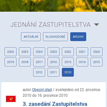
JEDNÁNÍ ZASTUPITELSTVA
AKTUÁLNÍ
DLOUHODOBÉ
ARCHIV
2026
2025
2024
2023
2022
2021
2020
2019
2018
2017
2016
2015
2014
2013
2012
2011
2010
autor
Obecní úřad
/ zveřejněno od 22. prosince
2010 do 16. prosince 2010
3. zasedání Zastupitelstva