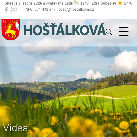
Dnes je
7. srpna 2026
a svátek má
Lada
19°C | Zítra
Soběslav
24°C
INFO: 571 442 347 | obec@hostalkova.cz
Hošťálková
Videa