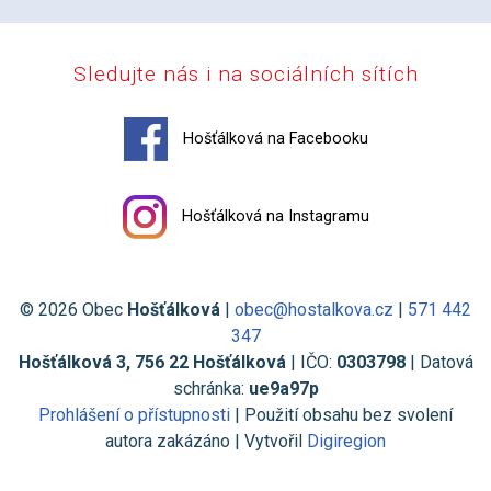
Sledujte nás i na sociálních sítích
Hošťálková na Facebooku
Hošťálková na Instagramu
© 2026 Obec
Hošťálková
|
obec@hostalkova.cz
|
571 442
347
Hošťálková 3, 756 22 Hošťálková
| IČO:
0303798
| Datová
schránka:
ue9a97p
Prohlášení o přístupnosti
| Použití obsahu bez svolení
autora zakázáno | Vytvořil
Digiregion